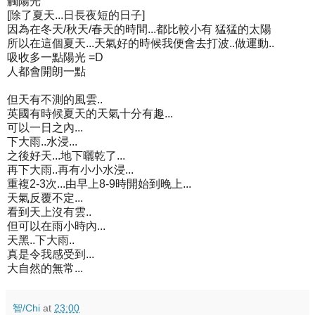
觸陽光
[除了夏天...日長夜短的日子]
因為在冬天/秋天/春天的時間...都比較小有 猛猛的太陽
所以在這個夏天...天氣好的時候我便會去打波..做運動..
吸收多一點陽光 =D
人都會開朗一點
但天有不測的風雲..
英國有時候夏天的天氣十分有趣...
可以一日之內...
下大雨..水浸...
之後好天...地下曬乾了...
再下大雨..再有小小水浸...
重複2-3次...由早上8-9時開始到晚上...
天氣反覆不定...
看到天上沒有雲..
但可以在雨小時內...
天黑..下大雨..
真是令我感受到...
大自然的無常...
智/Chi
at
23:00